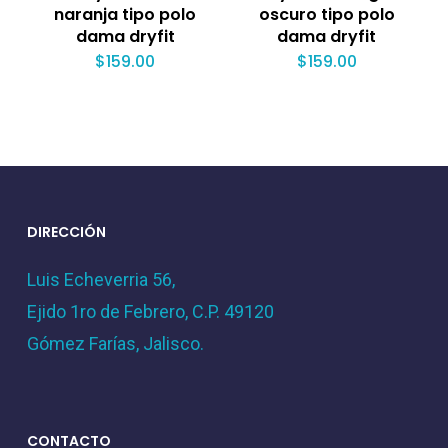
naranja tipo polo
oscuro tipo polo
dama dryfit
dama dryfit
$
159.00
$
159.00
DIRECCIÓN
Luis Echeverria 56,
Ejido 1ro de Febrero, C.P. 49120
Gómez Farías, Jalisco.
CONTACTO