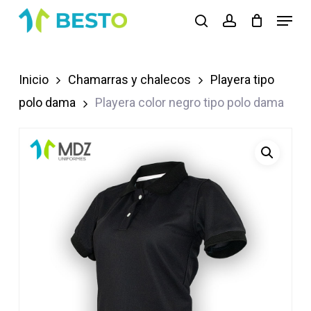
Skip
Menu
search
account
to
Close
main
Menu
content
Inicio
Chamarras y chalecos
Playera tipo
polo dama
Playera color negro tipo polo dama