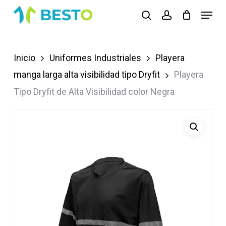
Skip
Menu
search
account
to
Close
main
Menu
content
Inicio
Uniformes Industriales
Playera
manga larga alta visibilidad tipo Dryfit
Playera
Tipo Dryfit de Alta Visibilidad color Negra