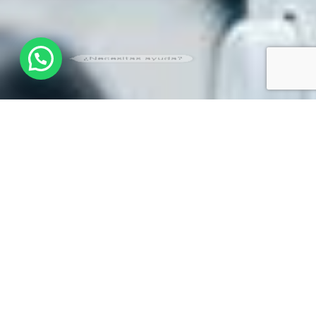
¿Necesitas ayuda?
Contáctanos
Estamos listos para resolver tus dudas,
¡Escríbenos!.