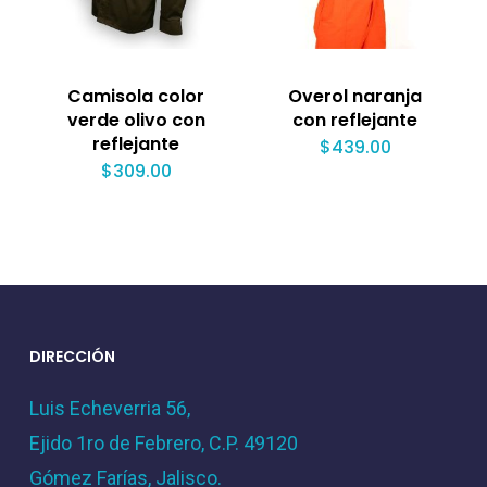
Camisola color
Overol naranja
verde olivo con
con reflejante
reflejante
$
439.00
$
309.00
DIRECCIÓN
Luis Echeverria 56,
Ejido 1ro de Febrero, C.P. 49120
Gómez Farías, Jalisco.