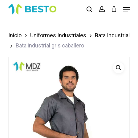
Skip
Menu
search
account
to
Close
main
Menu
content
Inicio
Uniformes Industriales
Bata Industrial
Bata industrial gris caballero