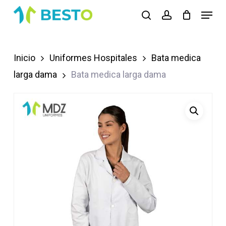
Skip
Menu
search
account
to
Close
main
Menu
content
Inicio
Uniformes Hospitales
Bata medica
larga dama
Bata medica larga dama