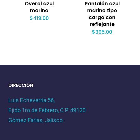
Overol azul
Pantalón azul
marino
marino tipo
cargo con
$
419.00
reflejante
$
395.00
DIRECCIÓN
Luis Echeverria 56,
Ejido 1ro de Febrero, C.P. 49120
Gómez Farías, Jalisco.