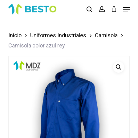
Skip
Menu
search
account
to
Close
main
Menu
content
Inicio
Uniformes Industriales
Camisola
Camisola color azul rey