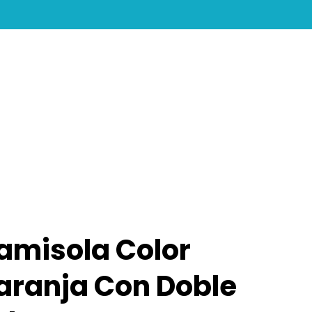
search
account
amisola Color
aranja Con Doble