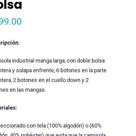
olsa
99.00
ripción:
sola industrial manga larga, con doble bolsa
ntera y solapa enfrente, 6 botones en la parte
ntera, 2 botones en el cuello down y 2
nes en las mangas.
riales:
eccionado con tela (100% algodón) o (60%
dón, 40% poliéster) que evita que la camisola