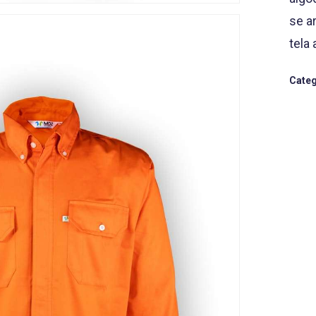
se a
tela
Categ