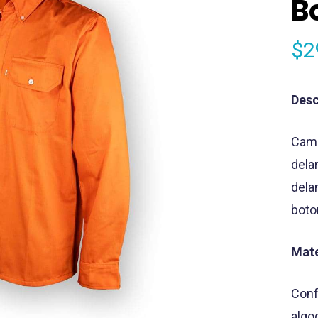
B
$
2
Desc
Cami
dela
dela
boto
Mate
Conf
algo