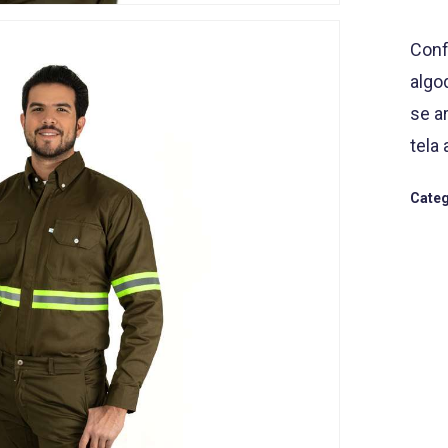
Conf
algo
se a
tela
Categ