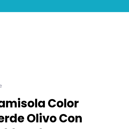
search
account
e
amisola Color
erde Olivo Con