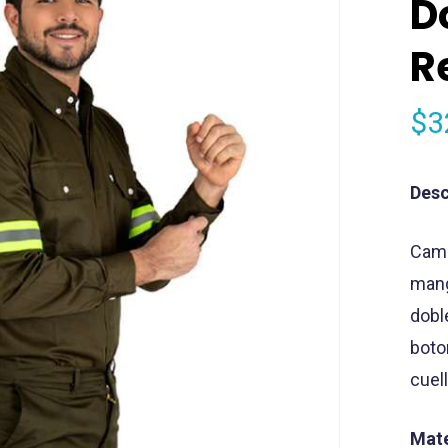
D
R
$
3
Desc
Cami
mang
dobl
boto
cuel
Mate