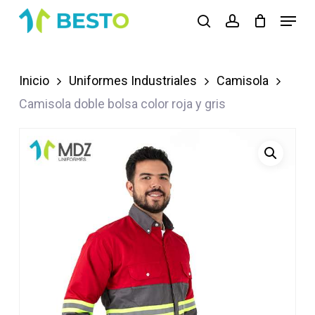
Skip
Menu
search
account
to
Close
main
Menu
content
Inicio
Uniformes Industriales
Camisola
Camisola doble bolsa color roja y gris