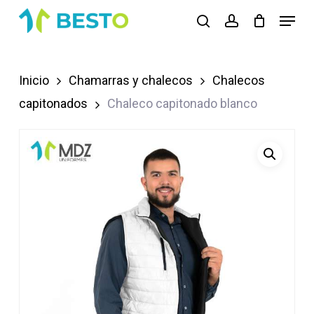
Skip
Menu
search
account
to
Close
main
Menu
content
Inicio
Chamarras y chalecos
Chalecos
capitonados
Chaleco capitonado blanco