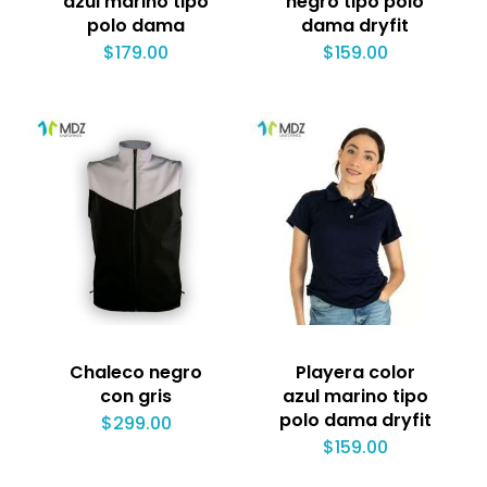
azul marino tipo
negro tipo polo
polo dama
dama dryfit
$
179.00
$
159.00
Chaleco negro
Playera color
con gris
azul marino tipo
polo dama dryfit
$
299.00
$
159.00