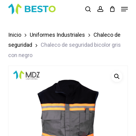
Skip
Menu
search
account
to
Close
main
Menu
content
Inicio
Uniformes Industriales
Chaleco de
seguridad
Chaleco de seguridad bicolor gris
con negro