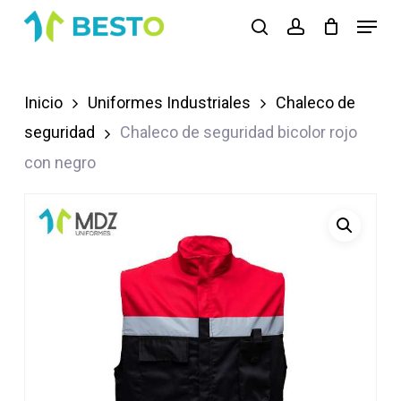
Skip
Menu
search
account
to
Close
main
Menu
content
Inicio
Uniformes Industriales
Chaleco de
seguridad
Chaleco de seguridad bicolor rojo
con negro