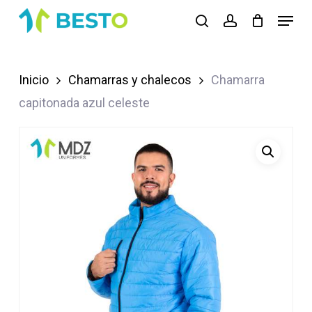
Skip
Menu
search
account
to
Close
main
Menu
content
Inicio
Chamarras y chalecos
Chamarra
capitonada azul celeste