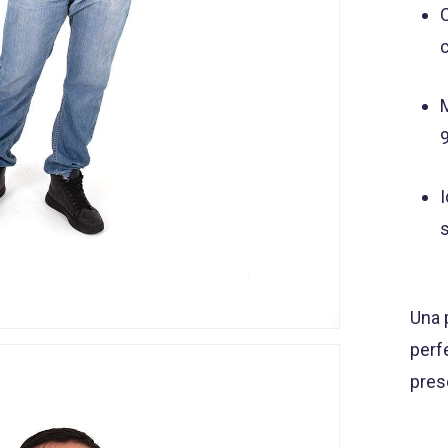
Una 
perf
pres