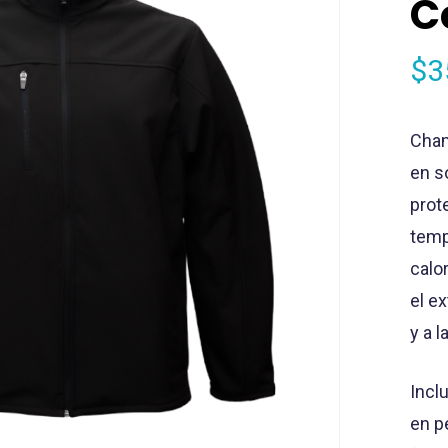
C
$
3
Cham
en s
prot
temp
calo
el e
y a l
Inclu
en p