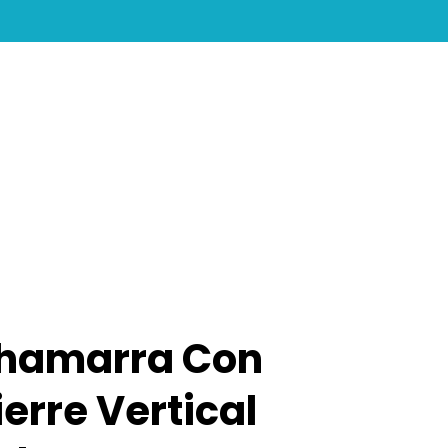
search
account
hamarra Con
ierre Vertical