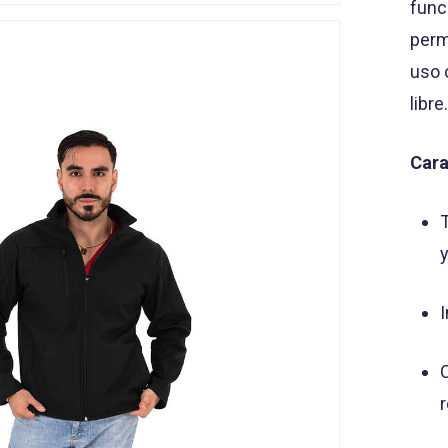
func
perm
uso 
libre
Cara
I
C