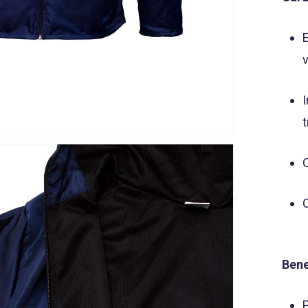
E
v
I
t
Bene
P