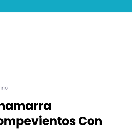
search
account
rino
hamarra
ompevientos Con