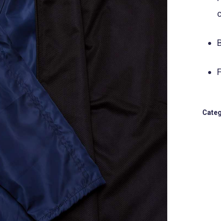
F
Categ