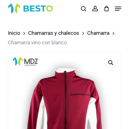
Skip
Menu
search
account
to
Close
main
Menu
content
Inicio
Chamarras y chalecos
Chamarra
Chamarra vino con blanco