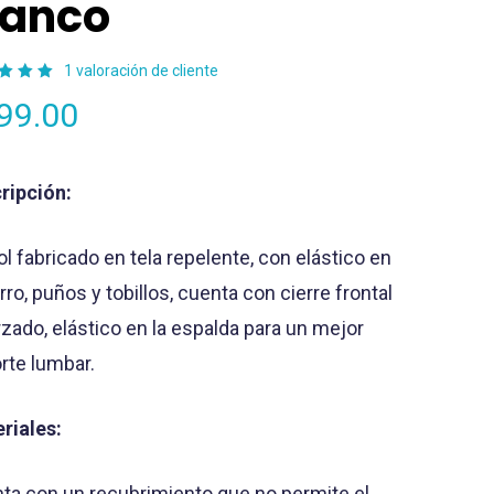
lanco
1
valoración de cliente
orado
99.00
n
5.00
5 en
e a
oración
un
nte
ripción:
ol fabricado en tela repelente, con elástico en
rro, puños y tobillos, cuenta con cierre frontal
rzado, elástico en la espalda para un mejor
rte lumbar.
riales:
ta con un recubrimiento que no permite el