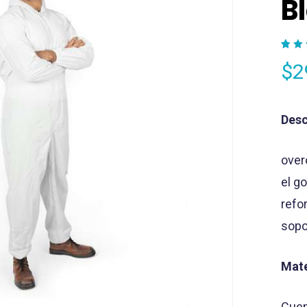
B
Val
1
$
2
co
de 
bas
val
de 
clie
Desc
over
el go
refo
sopo
Mate
Cuen