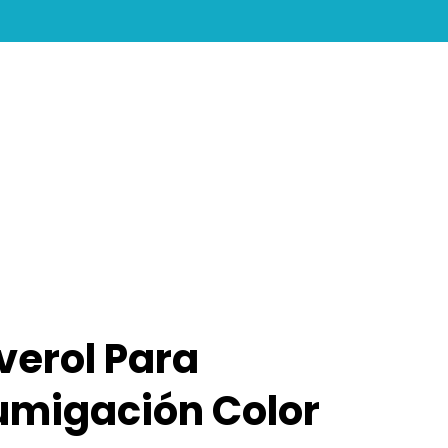
search
account
verol Para
umigación Color