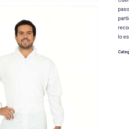
paso
parti
reco
lo es
Categ