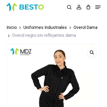
Skip
Menu
search
account
to
Close
main
Menu
content
Inicio
Uniformes Industriales
Overol Dama
Overol negro sin reflejantes dama