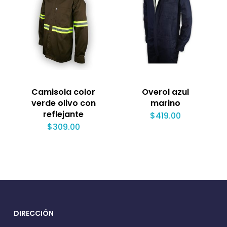
Camisola color
Overol azul
verde olivo con
marino
reflejante
$
419.00
$
309.00
DIRECCIÓN