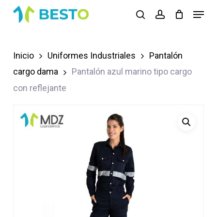
Skip
Menu
search
account
to
Close
main
Menu
content
Inicio
Uniformes Industriales
Pantalón
cargo dama
Pantalón azul marino tipo cargo
con reflejante