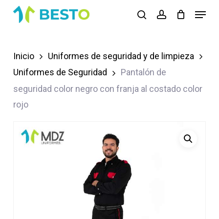
Skip
Menu
search
account
to
Close
main
Menu
content
Inicio
Uniformes de seguridad y de limpieza
Uniformes de Seguridad
Pantalón de
seguridad color negro con franja al costado color
rojo