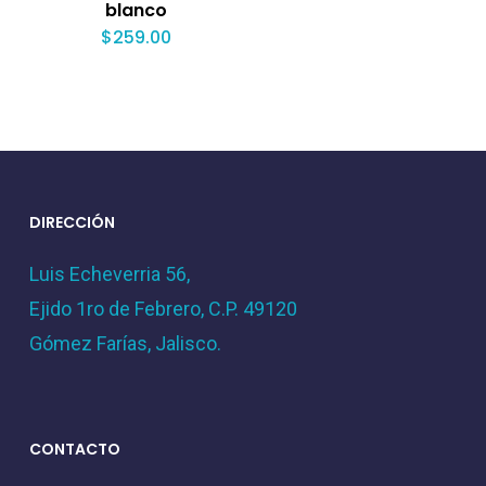
blanco
$
259.00
DIRECCIÓN
Luis Echeverria 56,
Ejido 1ro de Febrero, C.P. 49120
Gómez Farías, Jalisco.
CONTACTO