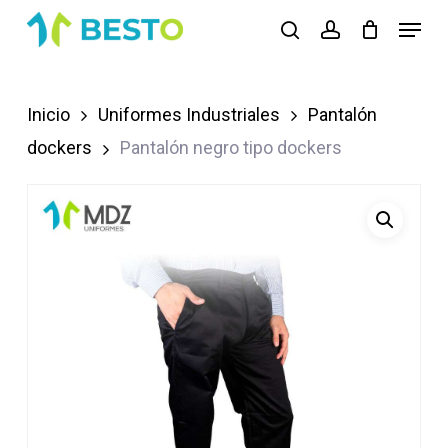
Skip
Menu
search
account
to
Close
main
Menu
content
Inicio
Uniformes Industriales
Pantalón
dockers
Pantalón negro tipo dockers