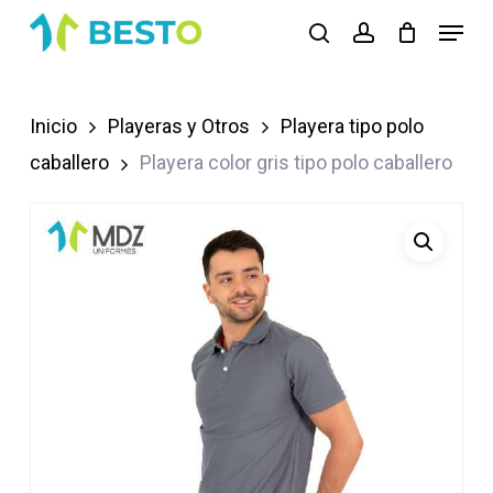
Skip
Menu
search
account
to
Close
main
Menu
content
Inicio
Playeras y Otros
Playera tipo polo
caballero
Playera color gris tipo polo caballero