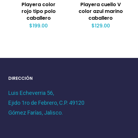
Playera color
Playera cuello V
rojo tipo polo
color azul marino
caballero
caballero
$
199.00
$
129.00
DIRECCIÓN
Luis Echeverria 56,
Ejido 1ro de Febrero, C.P. 49120
Gómez Farías, Jalisco.