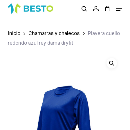
Skip
Menu
search
account
to
Close
main
Menu
content
Inicio
Chamarras y chalecos
Playera cuello
redondo azul rey dama dryfit