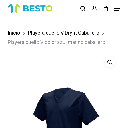
Skip
Menu
search
account
to
Close
main
Menu
content
Inicio
Playera cuello V Dryfit Caballero
Playera cuello V color azul marino caballero