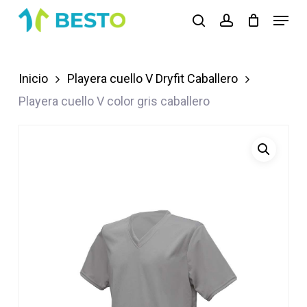
Skip
Menu
search
account
to
Close
main
Menu
content
Inicio
Playera cuello V Dryfit Caballero
Playera cuello V color gris caballero