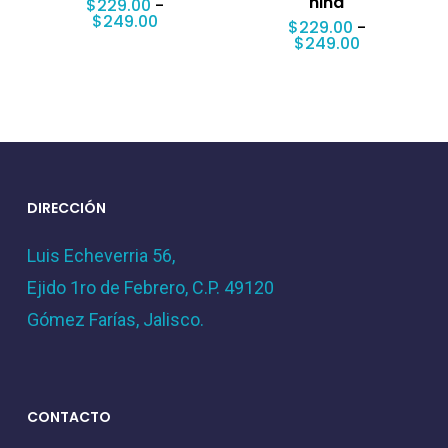
niña
$
229.00
-
Rango
$
249.00
$
229.00
-
de
Rango
$
249.00
precios:
de
desde
precios:
$229.00
desde
hasta
$229.00
$249.00
hasta
$249.00
DIRECCIÓN
Luis Echeverria 56,
Ejido 1ro de Febrero, C.P. 49120
Gómez Farías, Jalisco.
CONTACTO