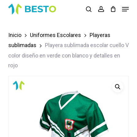
Skip
Menu
search
account
to
Close
main
Menu
content
Inicio
Uniformes Escolares
Playeras
sublimadas
Playera sublimada escolar cuello V
color diseño en verde con blanco y detalles en
rojo