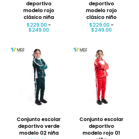
deportivo
deportivo
modelo rojo
modelo rojo
clásico niña
clásico niño
$
229.00
-
$
229.00
-
Rango
Rango
$
249.00
$
249.00
de
de
precios:
precios:
desde
desde
$229.00
$229.00
hasta
hasta
$249.00
$249.00
Conjunto escolar
Conjunto escolar
deportivo verde
deportivo
modelo 02 niña
modelo rojo 01