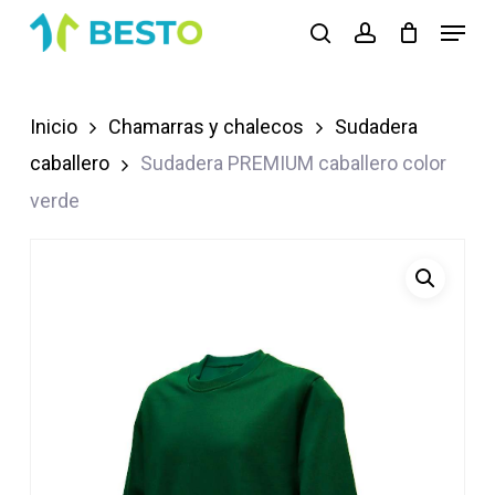
Skip
Menu
search
account
to
Close
main
Menu
content
Inicio
Chamarras y chalecos
Sudadera
caballero
Sudadera PREMIUM caballero color
verde