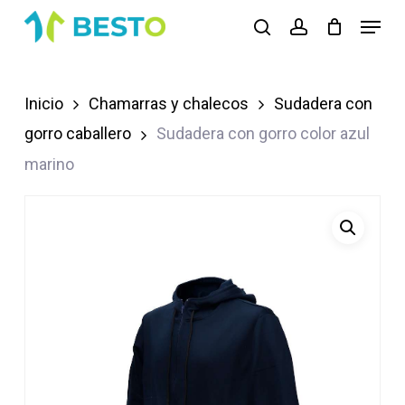
Skip
Menu
search
account
to
Close
main
Menu
content
Inicio
Chamarras y chalecos
Sudadera con
gorro caballero
Sudadera con gorro color azul
marino