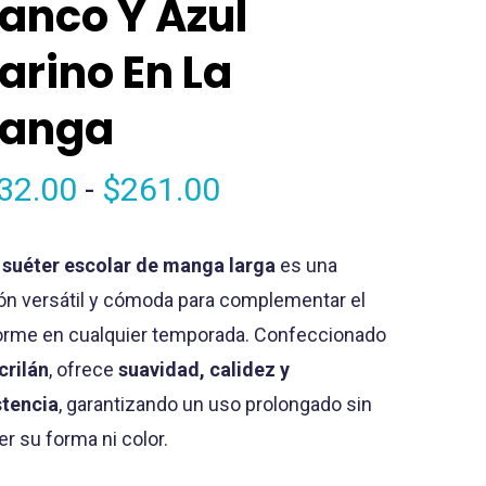
lanco Y Azul
arino En La
anga
Rango
32.00
-
$
261.00
de
precios:
e
suéter
escolar de manga larga
es una
desde
ón versátil y cómoda para complementar el
$232.00
orme en cualquier temporada. Confeccionado
hasta
crilán
, ofrece
suavidad, calidez y
$261.00
stencia
, garantizando un uso prolongado sin
er su forma ni color.