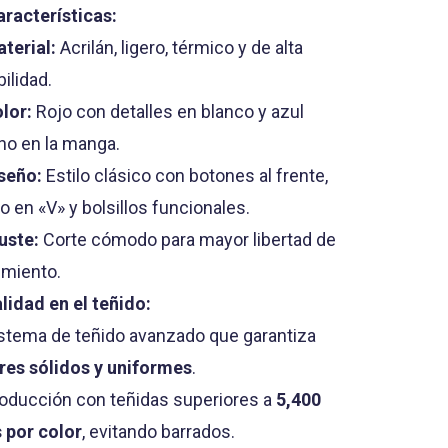
aracterísticas:
terial:
Acrilán, ligero, térmico y de alta
ilidad.
lor:
Rojo con detalles en blanco y azul
no en la manga.
seño:
Estilo clásico con botones al frente,
lo en «V» y bolsillos funcionales.
uste:
Corte cómodo para mayor libertad de
miento.
lidad en el teñido:
stema de teñido avanzado que garantiza
res sólidos y uniformes
.
oducción con teñidas superiores a
5,400
s por color
, evitando barrados.