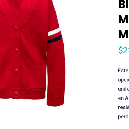
B
M
M
$
2
Est
opci
unif
en
A
resi
perd