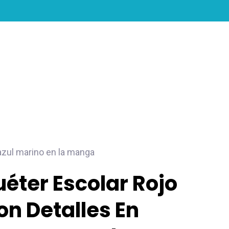
search
account
 azul marino en la manga
uéter Escolar Rojo
on Detalles En