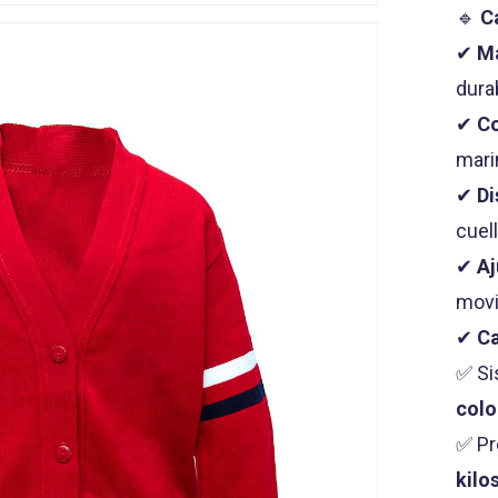
🔹
C
✔
Ma
durab
✔
Co
mari
✔
Di
cuel
✔
Aj
movi
✔
Ca
✅ Si
colo
✅ Pr
kilo