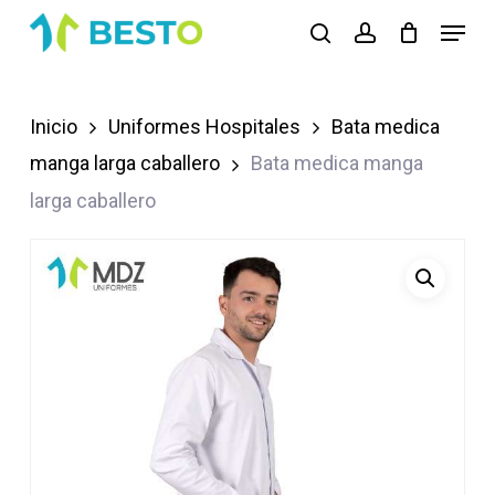
Skip
Menu
search
account
to
Close
main
Menu
content
Inicio
Uniformes Hospitales
Bata medica
manga larga caballero
Bata medica manga
larga caballero