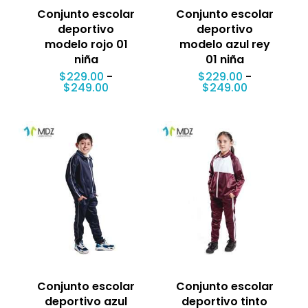
Conjunto escolar
Conjunto escolar
deportivo
deportivo
modelo rojo 01
modelo azul rey
niña
01 niña
$
229.00
-
$
229.00
-
Rango
Rango
$
249.00
$
249.00
de
de
precios:
precios:
desde
desde
$229.00
$229.00
hasta
hasta
$249.00
$249.00
Conjunto escolar
Conjunto escolar
deportivo azul
deportivo tinto