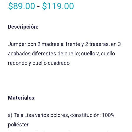
Rango
$
89.00
-
$
119.00
de
precios:
Descripción:
desde
$89.00
Jumper con 2 madres al frente y 2 traseras, en 3
hasta
acabados diferentes de cuello; cuello v, cuello
$119.00
redondo y cuello cuadrado
Materiales:
a) Tela Lisa varios colores, constitución: 100%
poliéster