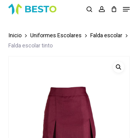
Skip
Menu
search
account
to
Close
main
Menu
content
Inicio
Uniformes Escolares
Falda escolar
Falda escolar tinto