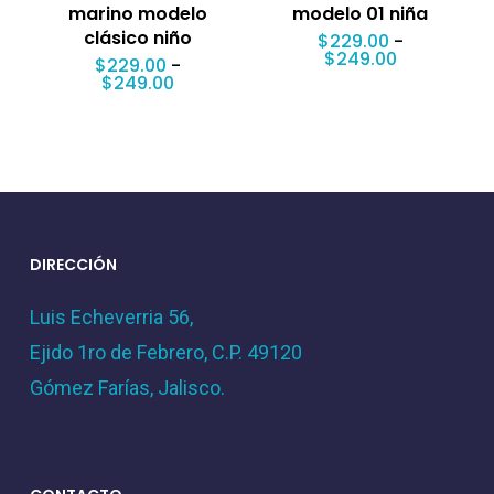
marino modelo
modelo 01 niña
clásico niño
$
229.00
-
Rango
$
249.00
$
229.00
-
de
Rango
$
249.00
precios:
de
desde
precios:
$229.00
desde
hasta
$229.00
$249.00
hasta
$249.00
DIRECCIÓN
Luis Echeverria 56,
Ejido 1ro de Febrero, C.P. 49120
Gómez Farías, Jalisco.