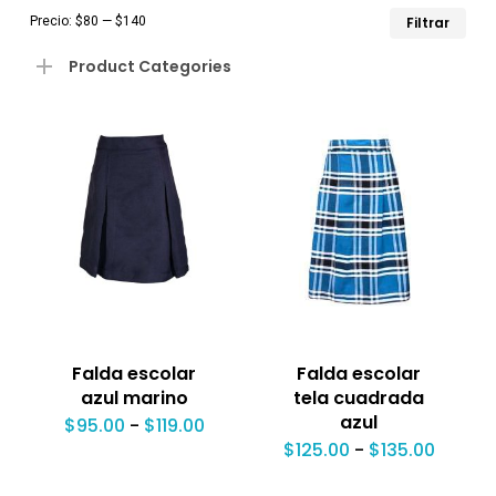
Pre
Pre
Precio:
$80
—
$140
Filtrar
mín
má
Product Categories
Falda escolar
Falda escolar
azul marino
tela cuadrada
azul
Rango
$
95.00
-
$
119.00
de
Rango
$
125.00
-
$
135.00
precios:
de
desde
precio
$95.00