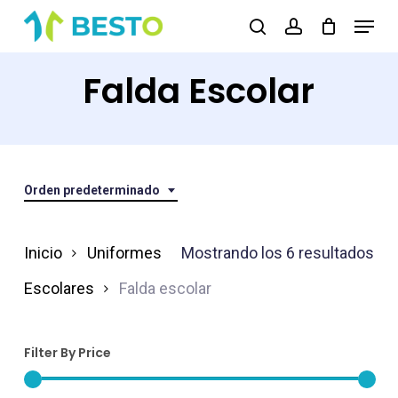
Skip
Menu
search
account
to
Close
main
Falda Escolar
Menu
content
Orden predeterminado
Inicio
Uniformes
Mostrando los 6 resultados
Escolares
Falda escolar
Filter By Price