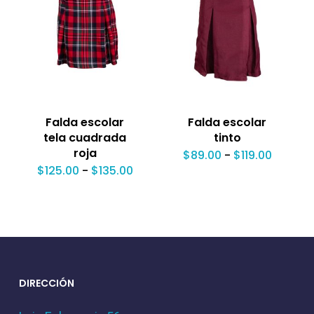
Falda escolar
Falda escolar
tela cuadrada
tinto
roja
Rango
$
89.00
-
$
119.00
de
Rango
$
125.00
-
$
135.00
precios
de
desde
precios:
$89.00
desde
hasta
$125.00
$119.00
hasta
$135.00
DIRECCIÓN