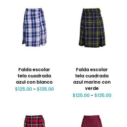
desde
hasta
$125.0
$119.00
hasta
$135.0
Falda escolar
Falda escolar
tela cuadrada
tela cuadrada
azul con blanco
azul marino con
verde
Rango
$
125.00
-
$
135.00
de
Rango
$
125.00
-
$
135.00
precios:
de
desde
precio
$125.00
desde
hasta
$125.0
$135.00
hasta
$135.0