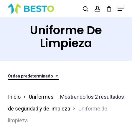
Skip
Menu
search
account
to
Close
main
Uniforme De
Menu
content
Limpieza
Orden predeterminado
Inicio
Uniformes
Mostrando los 2 resultados
de seguridad y de limpieza
Uniforme de
limpieza