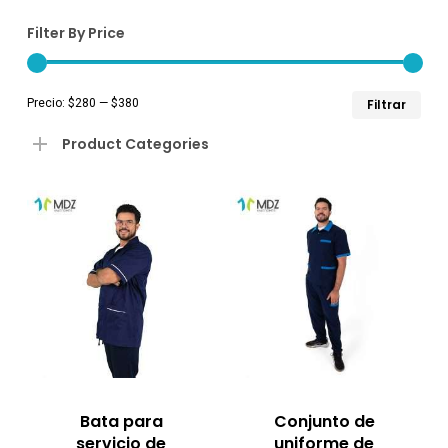
Filter By Price
Pre
Pre
Precio:
$280
—
$380
Filtrar
mín
má
Product Categories
Bata para
Conjunto de
servicio de
uniforme de