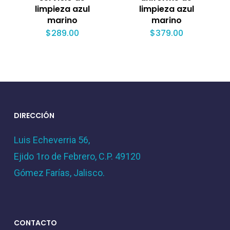
limpieza azul
limpieza azul
marino
marino
$
289.00
$
379.00
DIRECCIÓN
Luis Echeverria 56,
Ejido 1ro de Febrero, C.P. 49120
Gómez Farías, Jalisco.
CONTACTO