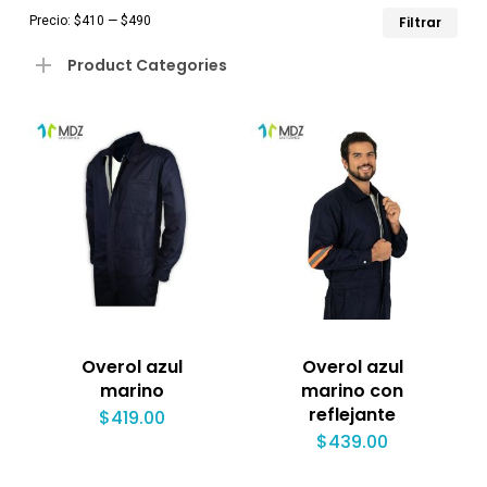
Pre
Pre
Precio:
$410
—
$490
Filtrar
mín
má
Product Categories
Overol azul
Overol azul
marino
marino con
reflejante
$
419.00
$
439.00