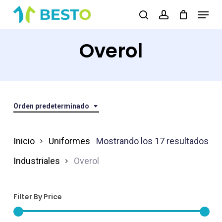
Skip
Menu
search
account
to
Close
main
Overol
Menu
content
Orden predeterminado
Inicio
Uniformes
Mostrando los 17 resultados
Industriales
Overol
Filter By Price