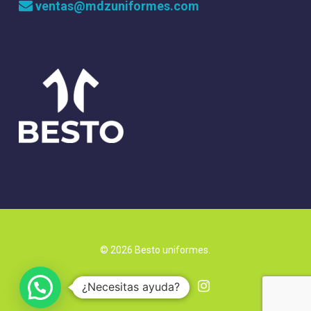
ventas@mdzuniformes.com
© 2026 Besto uniformes.
twitter
facebook
google-
instagram
¿Necesitas ayuda?
plus