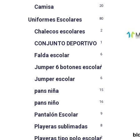
Camisa
20
Uniformes Escolares
80
Chalecos escolares
2
CONJUNTO DEPORTIVO
1
Falda escolar
6
Jumper 6 botones escolar
1
Jumper escolar
6
pans niña
15
pans niño
16
Pantalón Escolar
9
Playeras sublimadas
8
bl
Playeras tipo polo escolar
2