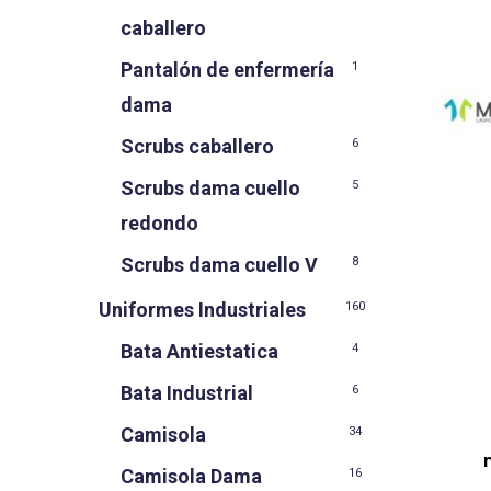
caballero
Pantalón de enfermería
1
dama
Scrubs caballero
6
Scrubs dama cuello
5
redondo
Scrubs dama cuello V
8
Uniformes Industriales
160
Bata Antiestatica
4
Bata Industrial
6
Camisola
34
Camisola Dama
16