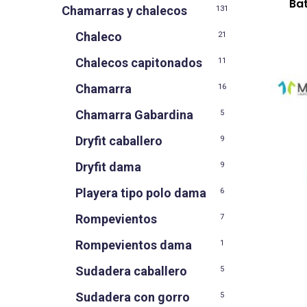
Bat
Chamarras y chalecos
131
Chaleco
21
Chalecos capitonados
11
Chamarra
16
Chamarra Gabardina
5
Dryfit caballero
9
Dryfit dama
9
Playera tipo polo dama
6
Rompevientos
7
Rompevientos dama
1
Sudadera caballero
5
Sudadera con gorro
5