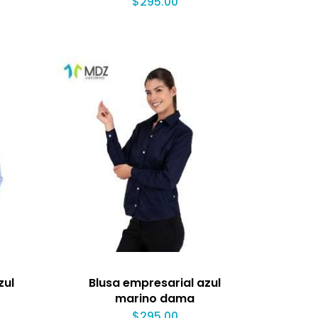
$
295.00
zul
Blusa empresarial azul
marino dama
$
295.00