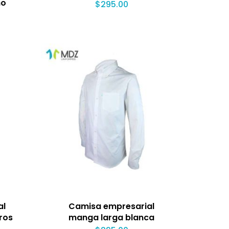
no
$
295.00
al
Camisa empresarial
ros
manga larga blanca