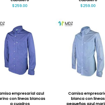
$
259.00
$
259.00
misa empresarial azul
Camisa empresari
rino con lineas blancas
blanca con lineas
a cuadros
pequeñas azul mar