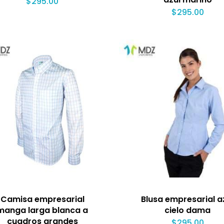
$
295.00
$
295.00
Camisa empresarial
Blusa empresarial a
manga larga blanca a
cielo dama
cuadros grandes
$
295.00