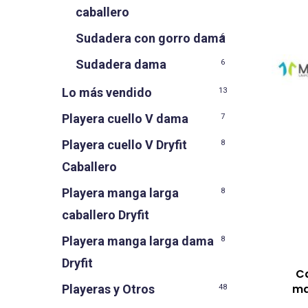
caballero
Sudadera con gorro dama
6
Sudadera dama
6
Lo más vendido
13
Playera cuello V dama
7
Playera cuello V Dryfit
8
Caballero
Playera manga larga
8
caballero Dryfit
Playera manga larga dama
8
Dryfit
Ca
ma
Playeras y Otros
48