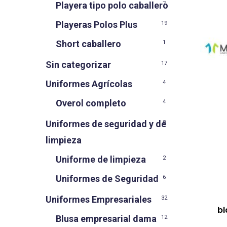
Playera tipo polo caballero
7
Playeras Polos Plus
19
Short caballero
1
Sin categorizar
17
Uniformes Agrícolas
4
Overol completo
4
Uniformes de seguridad y de
8
limpieza
Uniforme de limpieza
2
Uniformes de Seguridad
6
Uniformes Empresariales
32
bl
Blusa empresarial dama
12