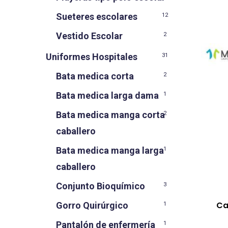
Sueteres escolares
12
Vestido Escolar
2
Uniformes Hospitales
31
Bata medica corta
2
Bata medica larga dama
1
Bata medica manga corta
2
caballero
Bata medica manga larga
1
caballero
Conjunto Bioquímico
3
Ca
Gorro Quirúrgico
1
Pantalón de enfermería
1