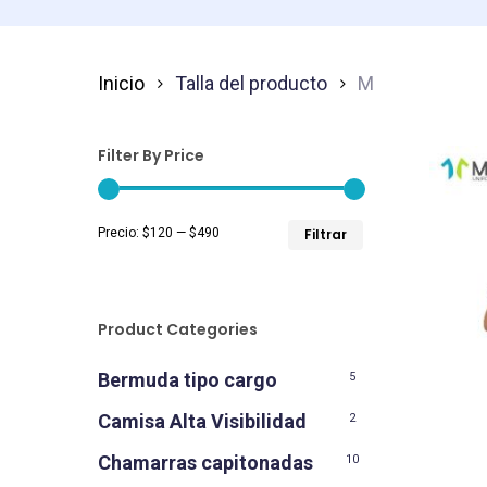
Inicio
Talla del producto
M
Filter By Price
Precio
Precio
Precio:
$120
—
$490
Filtrar
mínimo
máximo
Product Categories
Bermuda tipo cargo
5
Camisa Alta Visibilidad
2
Chamarras capitonadas
10